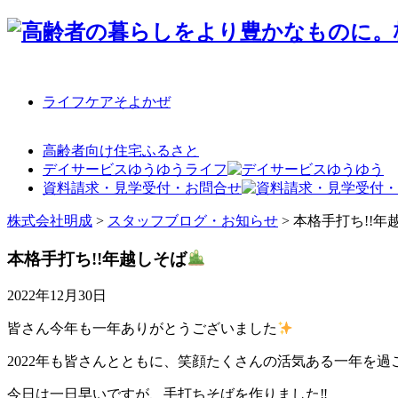
ライフケアそよかぜ
高齢者向け住宅ふるさと
デイサービスゆうゆうライフ
資料請求・見学受付・お問合せ
株式会社明成
>
スタッフブログ・お知らせ
>
本格手打ち!!年
本格手打ち!!年越しそば
2022年12月30日
皆さん今年も一年ありがとうございました
2022年も皆さんとともに、笑顔たくさんの活気ある一年を過ごす
今日は一日早いですが、手打ちそばを作りました‼