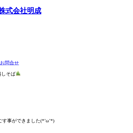
越しそば
事ができました(*’ω’*)