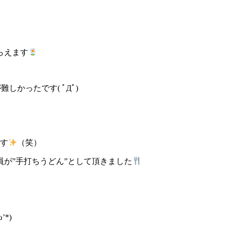
らえます
しかったです( ﾟДﾟ)
です
（笑）
が”手打ちうどん”として頂きました
*)